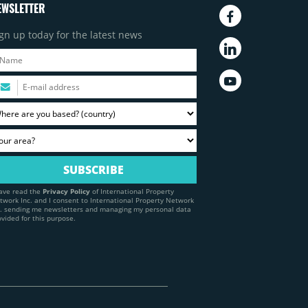
EWSLETTER
gn up today for the latest news
have read the
Privacy Policy
of International Property
twork Inc. and I consent to International Property Network
c. sending me newsletters and managing my personal data
ovided for this purpose.