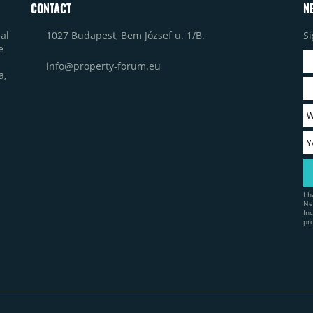
CONTACT
N
1027 Budapest, Bem József u. 1/B.
Si
al
e
info@property-forum.eu
a,
I 
Ne
In
pr