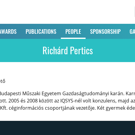
AWARDS
PUBLICATIONS
PEOPLE
SPONSORSHIP
GA
Richárd Pertics
ető
 Budapesti Műszaki Egyetem Gazdaságtudományi karán. Karri
zott. 2005 és 2008 között az IQSYS-nél volt konzulens, majd 
ft. céginformációs csoportjának vezetője. Két gyermek édesa