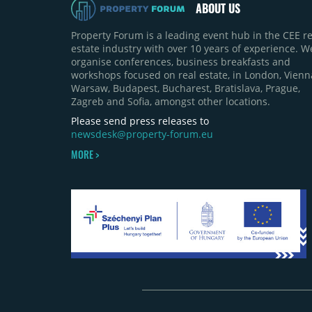
ABOUT US
Property Forum is a leading event hub in the CEE re
estate industry with over 10 years of experience. W
organise conferences, business breakfasts and
workshops focused on real estate, in London, Vienn
Warsaw, Budapest, Bucharest, Bratislava, Prague,
Zagreb and Sofia, amongst other locations.
Please send press releases to
newsdesk@property-forum.eu
MORE >