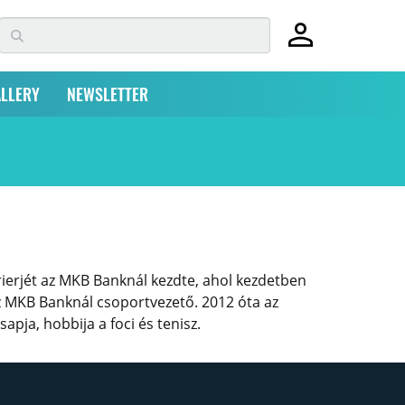
LLERY
NEWSLETTER
erjét az MKB Banknál kezdte, ahol kezdetben
az MKB Banknál csoportvezető. 2012 óta az
pja, hobbija a foci és tenisz.