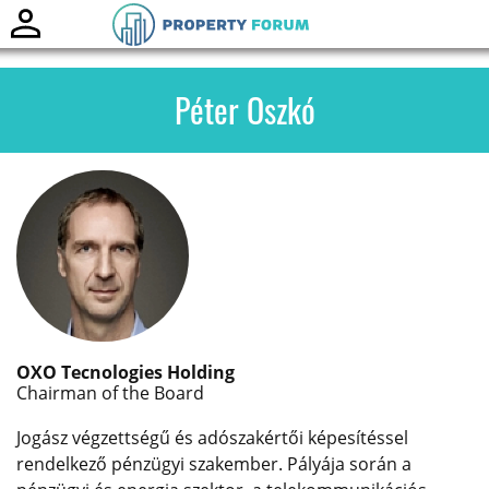
Toggle
naviga
Péter Oszkó
OXO Tecnologies Holding
Chairman of the Board
Jogász végzettségű és adószakértői képesítéssel
rendelkező pénzügyi szakember. Pályája során a