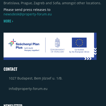
Bratislava, Prague, Zagreb and Sofia, amongst other locations.
Please send press releases to
newsdesk@property-forum.eu
MORE >
CONTACT
1027 Budapest, Bem József u. 1/B.
info@property-forum.eu