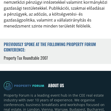
nemzetközi pénzügyi intézetekkel valamint kormányközi
gazdasági testületekkel. Publikációi, szakmai előadásai
a pénzügyek, az adózás, a költségvetési- és
gazdaságpolitika, valamint a vállalatirányítás és
menedzsment szinte minden területét felölelik.
PREVIOUSLY SPOKE AT THE FOLLOWING PROPERTY FORUM
CONFERENCE:
Property Tax Roundtable 2007
ABOUT US
Property Forum is a leading event hub in the CEE real estate
industry with over 10 years of experience. We organise
conferences, business breakfasts and workshops focused on
real estate, in London, Vienna, Warsaw, Budapest, Bucharest,