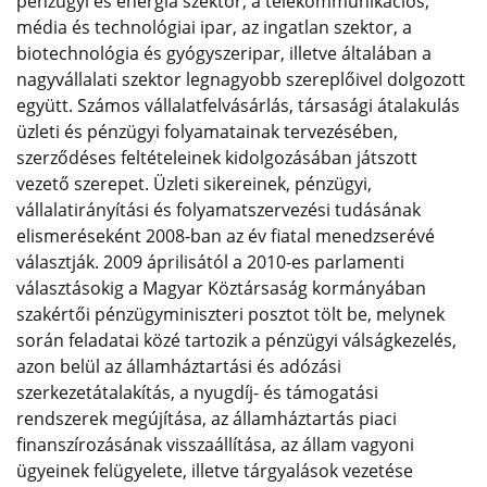
pénzügyi és energia szektor, a telekommunikációs,
média és technológiai ipar, az ingatlan szektor, a
biotechnológia és gyógyszeripar, illetve általában a
nagyvállalati szektor legnagyobb szereplőivel dolgozott
együtt. Számos vállalatfelvásárlás, társasági átalakulás
üzleti és pénzügyi folyamatainak tervezésében,
szerződéses feltételeinek kidolgozásában játszott
vezető szerepet. Üzleti sikereinek, pénzügyi,
vállalatirányítási és folyamatszervezési tudásának
elismeréseként 2008-ban az év fiatal menedzserévé
választják. 2009 áprilisától a 2010-es parlamenti
választásokig a Magyar Köztársaság kormányában
szakértői pénzügyminiszteri posztot tölt be, melynek
során feladatai közé tartozik a pénzügyi válságkezelés,
azon belül az államháztartási és adózási
szerkezetátalakítás, a nyugdíj- és támogatási
rendszerek megújítása, az államháztartás piaci
finanszírozásának visszaállítása, az állam vagyoni
ügyeinek felügyelete, illetve tárgyalások vezetése