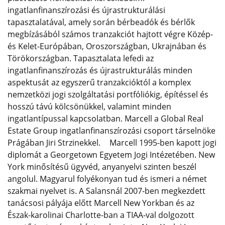
ingatlanfinanszírozási és újrastrukturálási
tapasztalatával, amely során bérbeadók és bérlők
megbízásából számos tranzakciót hajtott végre Közép-
és Kelet-Európában, Oroszországban, Ukrajnában és
Törökországban. Tapasztalata lefedi az
ingatlanfinanszírozás és újrastrukturálás minden
aspektusát az egyszerű tranzakcióktól a komplex
nemzetközi jogi szolgáltatási portfóliókig, építéssel és
hosszú távú kölcsönükkel, valamint minden
ingatlantípussal kapcsolatban. Marcell a Global Real
Estate Group ingatlanfinanszírozási csoport társelnöke
Prágában Jiri Strzinekkel. Marcell 1995-ben kapott jogi
diplomát a Georgetown Egyetem Jogi Intézetében. New
York minősítésű ügyvéd, anyanyelvi szinten beszél
angolul. Magyarul folyékonyan tud és ismeri a német
szakmai nyelvet is. A Salansnál 2007-ben megkezdett
tanácsosi pályája előtt Marcell New Yorkban és az
Észak-karolinai Charlotte-ban a TIAA-val dolgozott