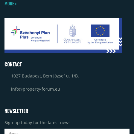
MORE >
CONTACT
1027 Budapest, Bem József u. 1/B.
info@property-forum.eu
NEWSLETTER
Sign up today for the latest news