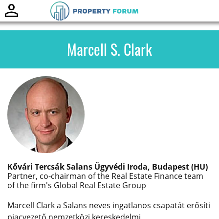
Toggle
naviga
Marcell S. Clark
Kővári Tercsák Salans Ügyvédi Iroda, Budapest (HU)
Partner, co-chairman of the Real Estate Finance team
of the firm's Global Real Estate Group
Marcell Clark a Salans neves ingatlanos csapatát erősíti
piacvezető nemzetközi kereskedelmi