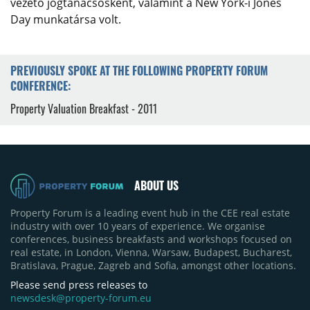
vezető jogtanácsosként, valamint a New York-i Jones
Day munkatársa volt.
PREVIOUSLY SPOKE AT THE FOLLOWING PROPERTY FORUM
CONFERENCE:
Property Valuation Breakfast - 2011
ABOUT US
Property Forum is a leading event hub in the CEE real estate
industry with over 10 years of experience. We organise
conferences, business breakfasts and workshops focused on
real estate, in London, Vienna, Warsaw, Budapest, Bucharest,
Bratislava, Prague, Zagreb and Sofia, amongst other locations.
Please send press releases to
newsdesk@property-forum.eu