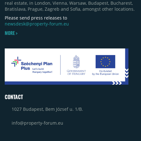
real estate, in London, Vienna, Warsaw, Budapest, Bucharest,
Bratislava, Prague, Zagreb and Sofia, amongst other locations.
Please send press releases to
newsdesk@property-forum.eu
MORE >
CONTACT
1027 Budapest, Bem József u. 1/B.
info@property-forum.eu