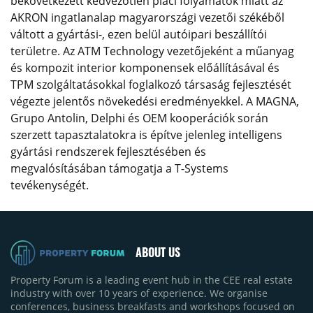
bekövetkezett kedvezőtlen piaci folyamatok miatt az
AKRON ingatlanalap magyarországi vezetői székéből
váltott a gyártási-, ezen belül autóipari beszállítói
területre. Az ATM Technology vezetőjeként a műanyag
és kompozit interior komponensek előállításával és
TPM szolgáltatásokkal foglalkozó társaság fejlesztését
végezte jelentős növekedési eredményekkel. A MAGNA,
Grupo Antolin, Delphi és OEM kooperációk során
szerzett tapasztalatokra is építve jelenleg intelligens
gyártási rendszerek fejlesztésében és
megvalósításában támogatja a T-Systems
tevékenységét.
ABOUT US
Property Forum is a leading event hub in the CEE real estate
industry with over 10 years of experience. We organise
conferences, business breakfasts and workshops focused on