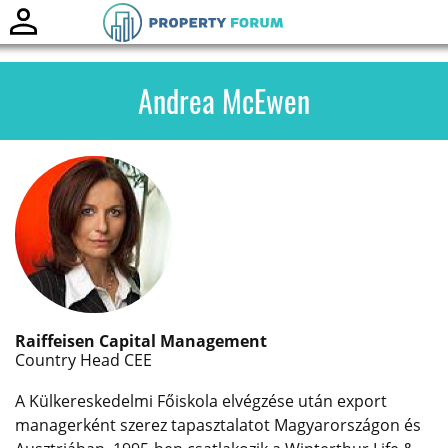
Toggle
naviga
Andrea McEwen
Raiffeisen Capital Management
Country Head CEE
A Külkereskedelmi Főiskola elvégzése után export
managerként szerez tapasztalatot Magyarországon és