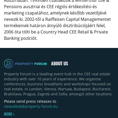
Ausztriában. 1995-ben csatlakozik a Winterthur Life &
Pensions ausztriai és CEE régiós értékesítési és
marketing csapatához, amelynek később vezetőjévé
nevezik ki. 2002-től a Raiffeisen Capital Managementet
termékeinek határon átnyúló disztribúciójáért felel,
2006 óta tölti be a Country Head CEE Retail & Private
Banking pozíciót.
ABOUT US
Property Forum is a leading event hub in the CEE real estate
industry with over 10 years of experience. We organise
conferences, business breakfasts and workshops focused on
real estate, in London, Vienna, Warsaw, Budapest, Bucharest,
Bratislava, Prague, Zagreb and Sofia, amongst other locations.
Please send press releases to
newsdesk@property-forum.eu
MORE >