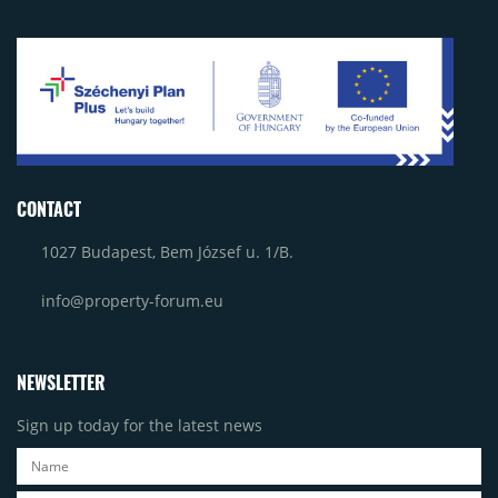
CONTACT
1027 Budapest, Bem József u. 1/B.
info@property-forum.eu
NEWSLETTER
Sign up today for the latest news